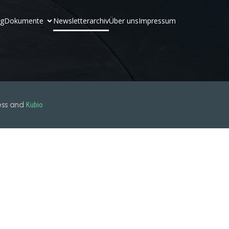
og
Dokumente
Newsletterarchiv
Über uns
Impressum
ess and
Kubio