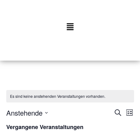
Es sind keine anstehenden Veranstaltungen vorhanden.
Anstehende
V
V
S
L
u
D
e
i
e
Vergangene Veranstaltungen
c
a
s
r
h
t
t