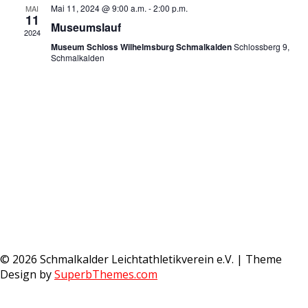
r
e
u
e
a
Mai 11, 2024 @ 9:00 a.m.
-
2:00 p.m.
MAI
m
11
a
Museumslauf
n
w
2024
Museum Schloss Wilhelmsburg Schmalkalden
Schlossberg 9,
ä
s
n
Schmalkalden
h
t
l
s
e
a
n
t
l
.
a
t
u
l
n
t
g
u
A
© 2026 Schmalkalder Leichtathletikverein e.V.
| Theme
n
n
Design by
SuperbThemes.com
s
g