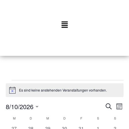
Es sind keine anstehenden Veranstaltungen vorhanden.
N
o
t
8/10/2026
V
V
S
i
M
c
u
D
e
o
e
e
K
M
D
M
D
F
S
c
S
a
n
r
h
t
0
0
0
0
0
0
0
27
28
29
30
31
1
2
a