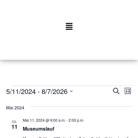
5/11/2024
 - 
8/7/2026
V
V
S
L
u
D
e
i
e
c
a
s
Mai 2024
r
h
t
t
r
e
u
Mai 11, 2024 @ 9:00 a.m.
-
2:00 p.m.
e
a
SA.
11
m
Museumslauf
a
n
w