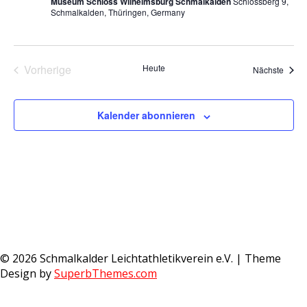
Museum Schloss Wilhelmsburg Schmalkalden
Schlossberg 9,
ä
s
n
Schmalkalden, Thüringen, Germany
h
t
l
s
e
a
n
Vorherige
Heute
t
Veran
Nächste
l
.
Veranstaltungen
a
t
Kalender abonnieren
u
l
n
t
g
u
A
n
n
s
g
© 2026 Schmalkalder Leichtathletikverein e.V.
| Theme
i
Design by
SuperbThemes.com
e
c